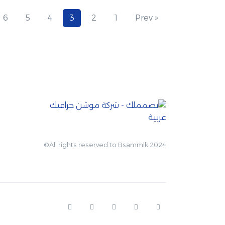
6
5
4
3
2
1
« Prev
All rights reserved to Bsammlk 2024©