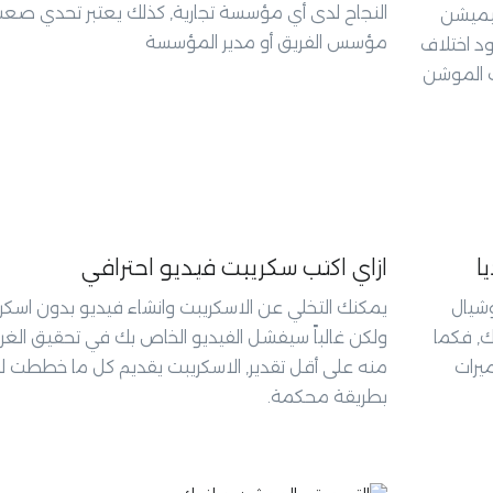
النجاح لدى أي مؤسسة تجارية, كذلك يعتبر تحدي صع
نيميشن
مؤسس الفريق أو مدير المؤسسة
ود اختلاف
ف الموشن
ازاي اكتب سكريبت فيديو احترافي
وشيال
يمكنك التخلي عن الاسكريبت وانشاء فيديو بدون اسكر
ك, فكما
ولكن غالباً سيفشل الفيديو الخاص بك في تحقيق الغ
يرات
منه على أقل تقدير, الاسكريبت يقديم كل ما خططت ل
بطريقة محكمة.