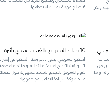
العملاء المحتملين وتحقيق المزيد من المبيعات, فيما
ح
6 نصائح مهمة يمكنك استخدامها.
يت, ولكن
تروني
10 فوائد للتسويق بالفيديو ومدي تأثيره
تيح لك
الفيديو التسويقي يعني دمج رسائل الفيديو في إسترات
ذين من
التسويقية للترويج لعلامتك التجارية أو منتجك أو خدمت
له او ما
يقوم التسويق بالفيديو بتثقيف جمهورك حول خدمتك 
منتجك وكذلك زيادة التفاعل مع جمهورك.