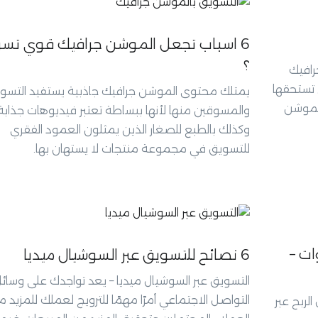
6 اسباب تجعل الموشن جرافيك قوي تسوي
؟
رافيك
ي تستحقها
يمتلك محتوى الموشن جرافيك جاذبية يستفيد التسو
 الموشن
والمسوقين منها لأنها ببساطة تعتبر فيديوهات جذابة ل
وكذلك بالطبع للصغار الذين يمثلون العمود الفقري
للتسويق في مجموعة منتجات لا يستهان بها.
مولة في 5 خطوات –
6 نصائح للتسويق عبر السوشيال ميديا
التسويق عبر السوشيال ميديا – يعد تواجدك على وسائ
التواصل الاجتماعي أمرًا مهمًا للترويج لعملك للمزيد 
لربح عبر