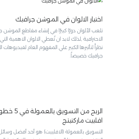
اختيار الالوان في الموشن جرافيك
تلعب الألوان دورًا كبيرًا في إنشاء مقاطع الموشن ج
الاحترافية ,لذلك لابد ان تُعطي الالوان الاهمية الت
نظراً لتأثيرها الكبير علي المفهوم العام لفيديوهات
جرافيك خصيصاُ.
الربح من التسويق بالع
افلييت ماركتينج
التسويق بالعمولة (الافلييت) هو أحد أفضل وسائل ا