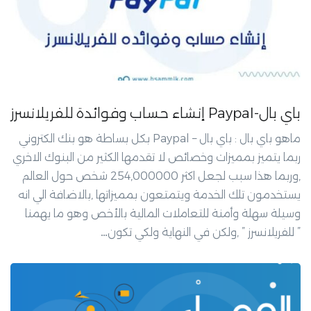
باي بال-Paypal إنشاء حساب وفوائدة للفريلانسرز
ماهو باي بال : باي بال – Paypal بكل بساطة هو بنك الكتروني
ربما يتميز بمميزات وخصائص لا تقدمها الكثير من البنوك الاخري
,وربما هذا سبب لجعل اكثر 254,000000 شخص حول العالم
يستخدمون تلك الخدمة ويتمتعون بمميزاتها ,بالاضافة الي انه
وسيلة سهلة وأمنة للتعاملات المالية بالأخص وهو ما يهمنا
” للفريلانسرز ” ,ولكن في النهاية ولكي تكون…