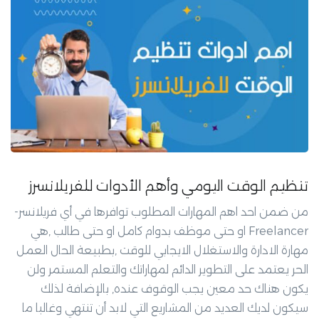
تنظيم الوقت اليومي وأهم الأدوات للفريلانسرز
من ضمن احد اهم المهارات المطلوب توافرها في أي فريلانسر-
Freelancer او حتى موظف بدوام كامل او حتى طالب ,هي
مهارة الادارة والاستغلال الايجابي للوقت ,بطبيعة الحال العمل
الحر يعتمد على التطوير الدائم لمهاراتك والتعلم المستمر ولن
يكون هناك حد معين يجب الوقوف عنده, بالإضافة لذلك
سيكون لديك العديد من المشاريع التي لابد أن تنتهي وغالبا ما