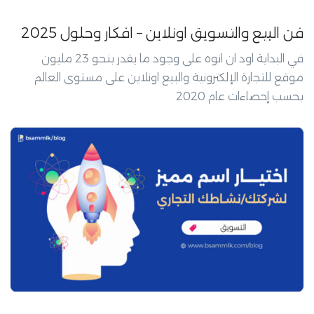
فن البيع والتسويق اونلاين – افكار وحلول 2025
في البداية اود ان انوه على وجود ما يقدر بنحو 23 مليون
موقع للتجارة الإلكترونية والبيع اونلاين على مستوى العالم
بحسب إحصاءات عام 2020