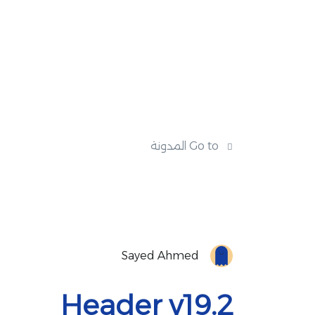
Go to المدونة
Sayed Ahmed
Header v19.2